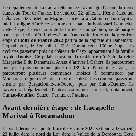
Le département du Lot aura cette année l’avantage d’accueillir deux
étapes du Tour de France. Le vendredi 22 juillet, la 19ème étape qui
s’élancera de Castelnau-Magnoac arrivera à Cahors en fin d’après-
midi. La ligne d’arrivée se trouve en haut du boulevard Gambetta.
Cette étape, à deux jours de la fin de la compétition, se démarque
par le petit clin d’œil adressé au Danemark. En effet, la première
étape du
tour de France 2022
partira de la capitale du Danemark,
Copenhague, le 1er juillet 2022. Durant cette 19ème étape, les
cyclistes passeront près du château de Cayx, appartenant à la famille
royale danoise. Ce palais constitue la résidence d’été de la reine
Margrethe II du Danemark. Avant d’arriver à Cahors, ils parcourront
une piste plus ou moins plate de 189 km. Pendant le trajet, ils
parcourront plusieurs communes lotoises à commencer par
Montcuq-en-Quercy-Blanc à environ 16h30. Les coureurs passeront
ensuite par Barguelonne-en-Quercy, puis par Saint-Daunès. Ils
traverseront également d’autres communes du Lot, notamment,
Carnac-Rouffiac, Sauzet, Parnac, et Pradines.
Avant-dernière étape : de Lacapelle-
Marival à Rocamadour
L’avant-dernière étape du
tour de France 2022
se tiendra le samedi
23 juillet dans le nord du Lot, dans la Vallée de la Dordogne. Cette