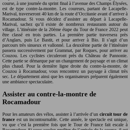
course, à une journée du sprint final à l’avenue des Champs Élysées,
est de type contre-la-montre. Les coureurs, partant de Lacapelle-
Marival, traverseront 40 km de la route d’Occitanie avant d’arriver à
Rocamadour. Si vous décidez d’assister au départ à Lacapelle-
Marival, sachez qu’il existe de nombreux restaurants autour du
village. L’itinéraire de la 20ème étape du Tour de France 2022 peut
être classé en trois parties. La première partie traversera près
d’Anglars, puis Le Bastit, et pour arriver à Bio. Il s’agit d’un
parcours très sinueux et vallonné. La deuxième partie de l’itinéraire
passera successivement par Grammat, par Roques, pour arriver au
Couzou. Les cyclistes circuleront près du Château de Pannonie.
Cette partie se démarque par un changement de paysage et un climat
plus chaud. Pour la dernière ligne droite du contre-la-montre, de
Couzou à Rocamadour, vous rencontrez un paysage à climat très
sec. Le département ainsi que les organisateurs préparent également
une ambiance spectaculaire.
Assister au contre-la-montre de
Rocamadour
Pour les amateurs des vélos, assister à l’arrivée d’un
circuit tour de
france
est un incontournable. Cette année, le spectacle est unique,
vu que c’est la première fois que le Tour de France fait escale à
Rocamadour. Si vous voulez profiter de l’arrivée de la course, il est