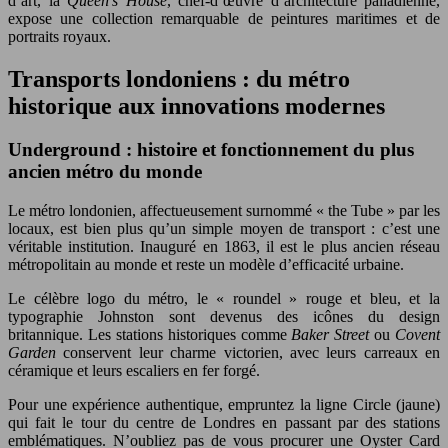
d’art, la
Queen’s House
, chef-d’œuvre d’architecture palladienne,
expose une collection remarquable de peintures maritimes et de
portraits royaux.
Transports londoniens : du métro
historique aux innovations modernes
Underground : histoire et fonctionnement du plus
ancien métro du monde
Le métro londonien, affectueusement surnommé « the Tube » par les
locaux, est bien plus qu’un simple moyen de transport : c’est une
véritable institution. Inauguré en 1863, il est le plus ancien réseau
métropolitain au monde et reste un modèle d’efficacité urbaine.
Le célèbre logo du métro, le « roundel » rouge et bleu, et la
typographie Johnston sont devenus des icônes du design
britannique. Les stations historiques comme
Baker Street
ou
Covent
Garden
conservent leur charme victorien, avec leurs carreaux en
céramique et leurs escaliers en fer forgé.
Pour une expérience authentique, empruntez la ligne Circle (jaune)
qui fait le tour du centre de Londres en passant par des stations
emblématiques. N’oubliez pas de vous procurer une Oyster Card