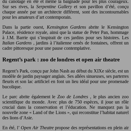
du canotage en été et même la baignade pour les plus courageux.
Sur ses rives, la
Serpentine Gallery
et son pavillon d’été, conçu
chaque année par un architecte différent, sont des incontournables
pour les amateurs d’art contemporain.
Dans la partie ouest,
Kensington Gardens
abrite le Kensington
Palace, résidence royale, ainsi que la statue de Peter Pan, hommage
à J.M. Barrie qui s’inspirait de ces jardins pour ses histoires. Les
Italian Gardens
, jardins à l’italienne ornés de fontaines, offrent un
cadre pittoresque pour une pause contemplative.
Regent’s park : zoo de londres et open air theatre
Regent’s Park, conçu par John Nash au début du XIXe siècle, est un
modèle de jardin paysager anglais. Ses allées sinueuses, ses parterres
fleuris et son lac artificiel en font un lieu idéal pour une promenade
bucolique.
Le parc abrite également le
Zoo de Londres
, le plus ancien zoo
scientifique du monde. Avec plus de 750 espèces, il joue un rôle
crucial dans la conservation et l’éducation. Ne manquez pas la
nouvelle zone « Land of the Lions », qui reconstitue l’habitat naturel
des lions d’Asie.
En été, l’
Open Air Theatre
propose des représentations en plein air