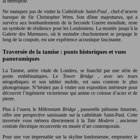
la métropole.
Ne manquez pas de visiter la
Cathédrale Saint-Paul
, chef-d’œuvre
baroque de Sir Christopher Wren. Son dôme majestueux, qui a
survécu aux bombardements de la Seconde Guerre mondiale, reste
un symbole de résilience pour les Londoniens. La montée jusqu’à la
Galerie des Murmures, où le moindre chuchotement se propage le
long de la coupole, est une expérience acoustique fascinante.
Traversée de la tamise : ponts historiques et vues
panoramiques
La Tamise, artère vitale de Londres, se franchit par une série de
ponts emblématiques. Le
Tower Bridge
, avec ses tours
néogothiques et son tablier mobile, est sans conteste le plus
photogénique. N’hésitez pas à visiter son exposition intérieure pour
découvrir l’ingénierie victorienne qui anime ce colosse d’acier et de
pierre.
Plus à l’ouest, le
Millennium Bridge
, passerelle piétonne futuriste,
offre une perspective saisissante sur la cathédrale Saint-Paul. Cette
traversée vous mènera directement à la
Tate Modern
, ancienne
centrale électrique reconvertie en musée d’art contemporain.
Pour une vue imprenable sur la skyline londonienne, empruntez le