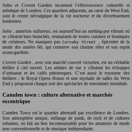
Soho et Covent Garden incarnent l’effervescence culturelle et
artistique de Londres. Ces quartiers adjacents, au cœur du West End,
sont le centre névralgique de la vie nocturne et du divertissement
londonien.
Soho
, autrefois sulfureux, est aujourd’hui un melting-pot vibrant où
se côtoient bars branchés, restaurants de toutes cuisines et boutiques
de créateurs. Ne manquez pas
, épicentre de la
Carnaby Street
mode des années 60, qui conserve son charme rétro et son esprit
avant-gardiste.
Covent Garden
, avec son marché couvert victorien, est un véritable
théâtre à ciel ouvert. Les artistes de rue y côtoient les échoppes
d’artisanat et les cafés pittoresques. C’est aussi le royaume des
théâtres : le Royal Opera House et une myriade de salles du West
End y proposent chaque soir des spectacles de renommée mondiale.
Camden town : culture alternative et marchés
excentrique
Camden Town est le quartier alternatif par excellence de Londres.
Son atmosphère unique, mélange de punk, de rock et de cultures
urbaines, en fait un lieu incontournable pour les amateurs de mode
non conventionnelle et de musique indépendante.