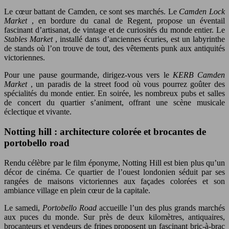
Le cœur battant de Camden, ce sont ses marchés. Le
Camden Lock
Market
, en bordure du canal de Regent, propose un éventail
fascinant d’artisanat, de vintage et de curiosités du monde entier. Le
Stables Market
, installé dans d’anciennes écuries, est un labyrinthe
de stands où l’on trouve de tout, des vêtements punk aux antiquités
victoriennes.
Pour une pause gourmande, dirigez-vous vers le
KERB Camden
Market
, un paradis de la street food où vous pourrez goûter des
spécialités du monde entier. En soirée, les nombreux pubs et salles
de concert du quartier s’animent, offrant une scène musicale
éclectique et vivante.
Notting hill : architecture colorée et brocantes de
portobello road
Rendu célèbre par le film éponyme, Notting Hill est bien plus qu’un
décor de cinéma. Ce quartier de l’ouest londonien séduit par ses
rangées de maisons victoriennes aux façades colorées et son
ambiance village en plein cœur de la capitale.
Le samedi,
Portobello Road
accueille l’un des plus grands marchés
aux puces du monde. Sur près de deux kilomètres, antiquaires,
brocanteurs et vendeurs de fripes proposent un fascinant bric-à-brac