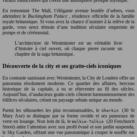
vitraux multicolores qui créent une atmosphère presque mystique.
En remontant The Mall, l’élégante avenue bordée d’arbres, vous
atteindrez le
Buckingham Palace
, résidence officielle de la famille
royale britannique. Si vous avez la chance d’assister à la relève de la
garde, vous serez témoin d’une tradition séculaire empreinte de
pompe et de cérémonial.
L’architecture de Westminster est un véritable livre
d’histoire à ciel ouvert, où chaque pierre raconte un
chapitre de la saga britannique.
Découverte de la city et ses gratte-ciels iconiques
En contraste saisissant avec Westminster, la City de Londres offre un
panorama résolument moderne. Ce quartier des affaires, berceau
historique de la capitale, a su se réinventer au fil des siècles.
Aujourd’hui, d’audacieux gratte-ciels côtoient harmonieusement des
édifices séculaires, créant un paysage urbain unique au monde.
Parmi les silhouettes les plus reconnaissables, le
(30 St
Gherkin
Mary Axe) se distingue par sa forme ovoïde et ses panneaux de
verre en losange. Non loin de là, le
(20 Fenchurch
Walkie-Talkie
Street) attire l’attention avec son profil évasé et son jardin suspendu,
le Sky Garden, offrant une vue panoramique à couper le souffle sur